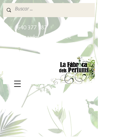
640 377 187
Portes pagados a partir de 80€
lafabricadelsperfums@gmail.com