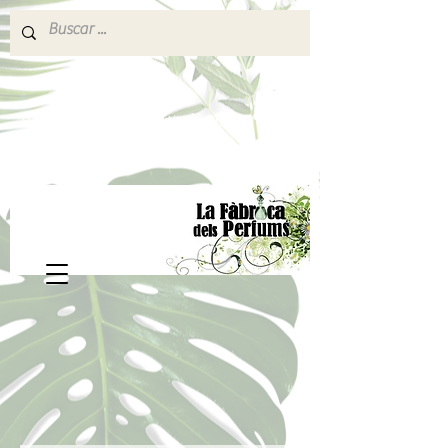
640 377 187
Portes pagados a partir de 80€
lafabricadelsperfums@gmail.com