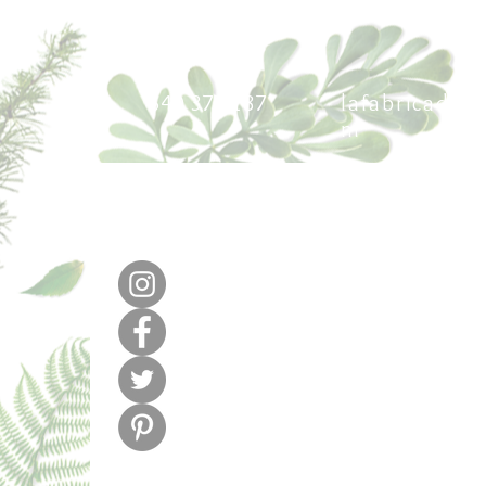
640 377 187
lafabricadel
m