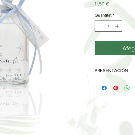
Price
11,50 €
Quantitat
*
Afege
PRESENTACIÓN
Bonita botella difusor
decorada con etiqueta