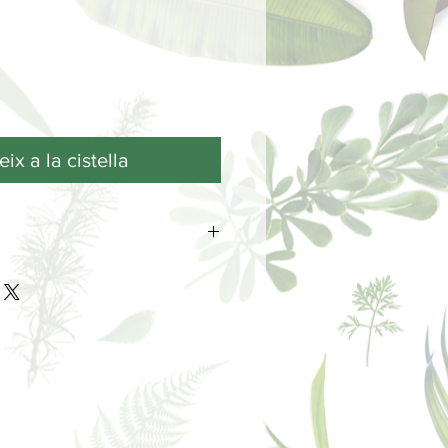
ix a la cistella
a en vidrio serigrafiado con spray y
 y lazos de tonos blanco y azul.