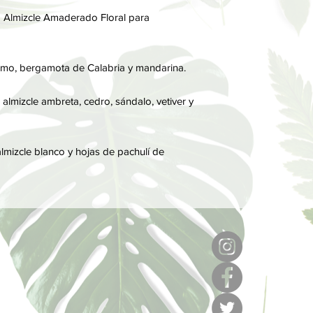
Por último, las notas
va Almizcle Amaderado Floral para
perfume, son las que
notas de salida y cor
mo, bergamota de Calabria y mandarina.
almizcle ambreta, cedro, sándalo, vetiver y
lmizcle blanco y hojas de pachulí de
6