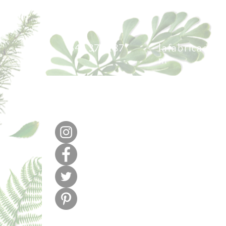
640 377 187
lafabricadel
m