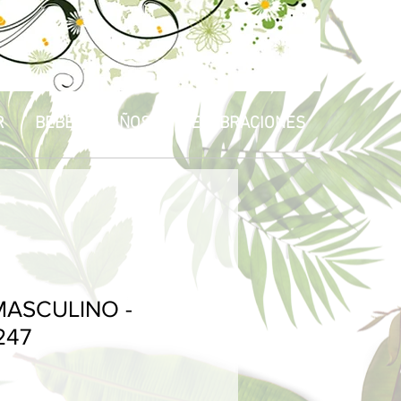
R
BEBÉS & NIÑOS
CELEBRACIONES
ASCULINO -
247