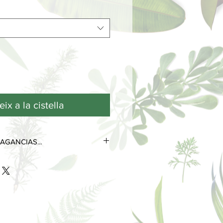
ix a la cistella
AGANCIAS...
tres notas olfativas que se
 de su ciclo de vida.
as más efímeras y volátiles, son las
s desde el primer contacto con la
 poco tiempo.
 perduran durante horas e
la personalidad del perfume.