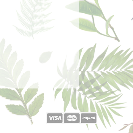
 de fondo, la verdadera esencia del
 emanan una vez evaporadas las
azón.
40 377 187