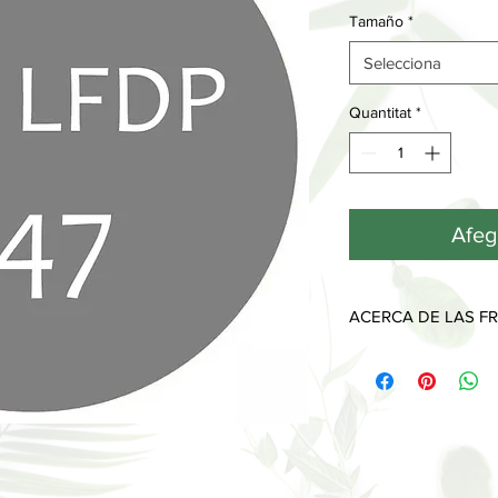
Tamaño
*
Selecciona
Quantitat
*
Afege
ACERCA DE LAS FR
Cada fragancia tiene 
desprenden a lo largo
Las notas de salida, l
que sentimos y olemo
piel y desaparecen al
Las notas de corazón
imprimen y muestran 