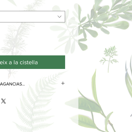
ix a la cistella
AGANCIAS...
tres notas olfativas que se
 de su ciclo de vida.
as más efímeras y volátiles, son las
s desde el primer contacto con la
 poco tiempo.
 perduran durante horas e
la personalidad del perfume.