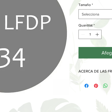
Tamaño
*
Selecciona
Quantitat
*
Afege
ACERCA DE LAS FR
Cada fragancia tiene 
desprenden a lo largo
Las notas de salida, l
que sentimos y olemo
piel y desaparecen al
Las notas de corazón
imprimen y muestran 