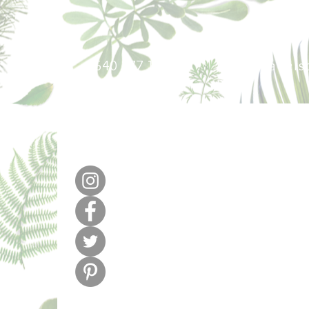
640 377 187
lafabricadel
m