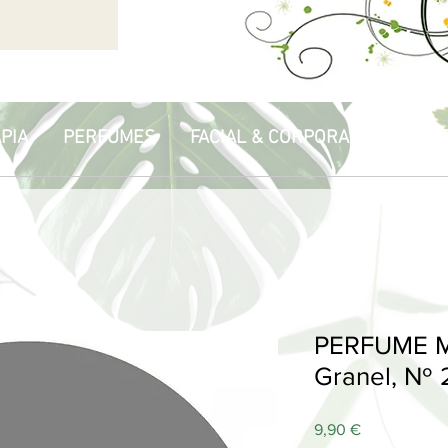
PIA
PERFUMES
FACIAL & CORPORAL
HOGA
PERFUME M
Granel, Nº 
Price
9,90 €