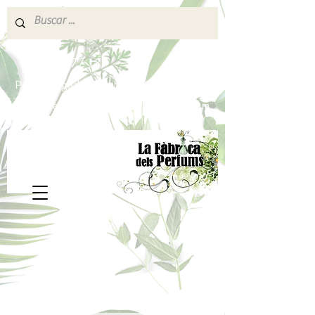
640 377 187
Portes pagados a partir de 80€
lafabricadelsperfums@gmail.com