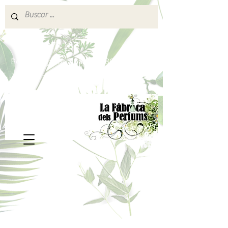
640 377 187
Portes pagados a partir de 80€
lafabricadelsperfums@gmail.com