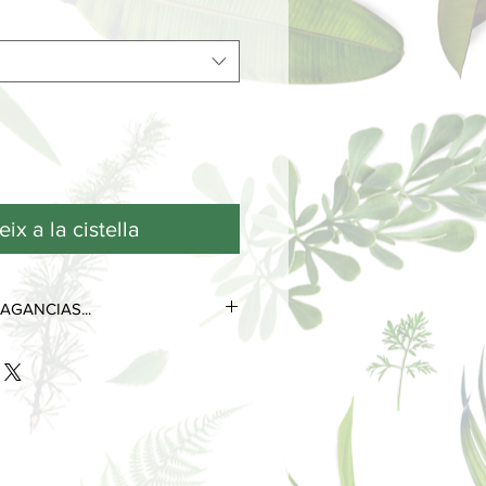
ix a la cistella
AGANCIAS...
tres notas olfativas que se
 de su ciclo de vida.
as más efímeras y volátiles, son las
s desde el primer contacto con la
 poco tiempo.
 perduran durante horas e
la personalidad del perfume.