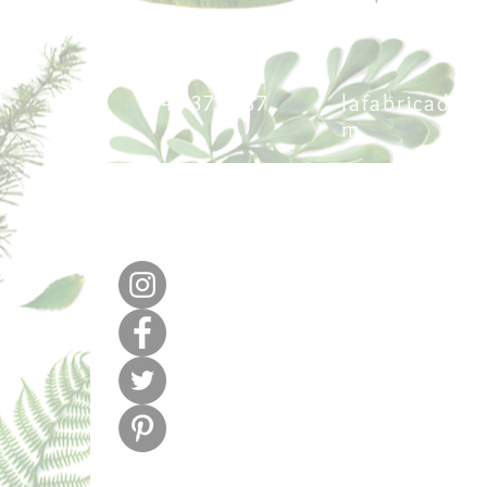
640 377 187
lafabricadel
m