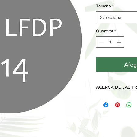
Tamaño
*
Selecciona
Quantitat
*
Afege
ACERCA DE LAS FR
Cada fragancia tiene 
desprenden a lo largo
Las notas de salida, l
que sentimos y olemo
piel y desaparecen al
Las notas de corazón
imprimen y muestran 