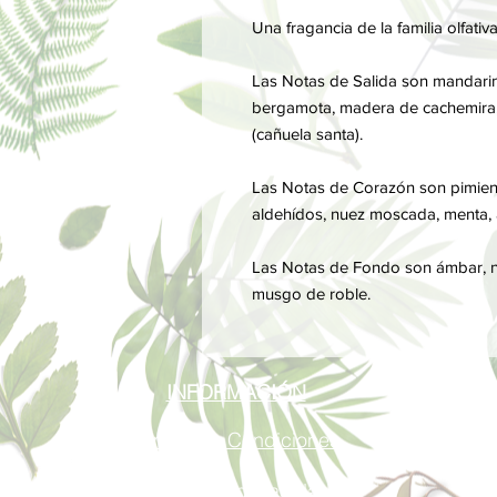
Una fragancia de la familia olfati
Las Notas de Salida son mandarina
bergamota, madera de cachemira, r
(cañuela santa).
Las Notas de Corazón son pimienta
aldehídos, nuez moscada, menta, a
Las Notas de Fondo son ámbar, no
musgo de roble.
INFORMACIÓN
Términos y Condiciones
Política de privacidad