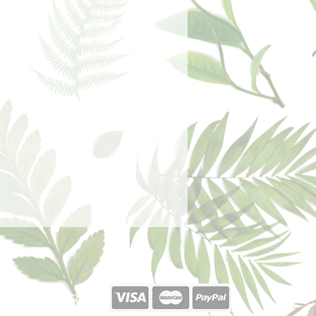
 de fondo, la verdadera esencia del
 emanan una vez evaporadas las
azón.
40 377 187