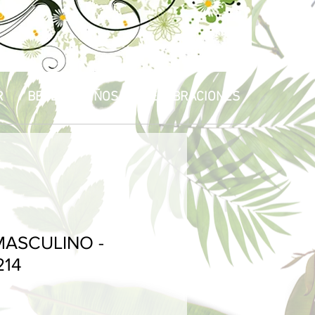
R
BEBÉS & NIÑOS
CELEBRACIONES
ASCULINO -
214