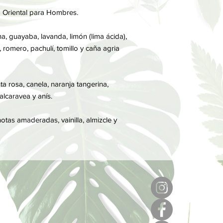
Por último, las notas
va Oriental para Hombres.
perfume, son las que
notas de salida y cor
, guayaba, lavanda, limón (lima ácida),
omero, pachulí, tomillo y caña agria
 rosa, canela, naranja tangerina,
lcaravea y anís.
tas amaderadas, vainilla, almizcle y
6