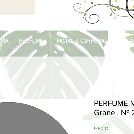
PIA
PERFUMES
FACIAL & CORPORAL
HOGA
PERFUME M
Granel, Nº 
Price
9,90 €