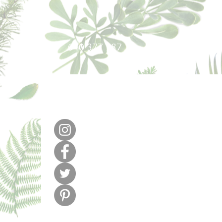
640 377 187
lafabricadel
m