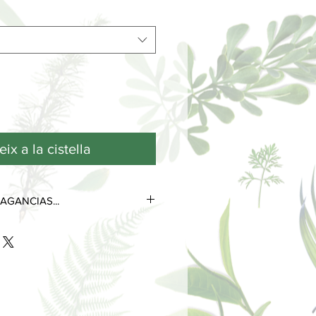
ix a la cistella
AGANCIAS...
tres notas olfativas que se
 de su ciclo de vida.
as más efímeras y volátiles, son las
s desde el primer contacto con la
 poco tiempo.
 perduran durante horas e
la personalidad del perfume.