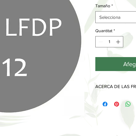
Tamaño
*
Selecciona
Quantitat
*
Afege
ACERCA DE LAS FR
Cada fragancia tiene 
desprenden a lo largo
Las notas de salida, l
que sentimos y olemo
piel y desaparecen al
Las notas de corazón
imprimen y muestran 