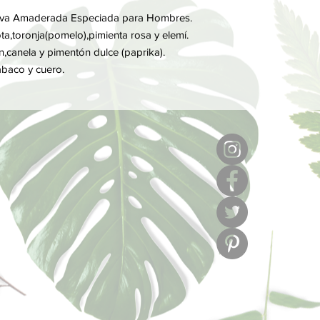
Por último, las notas
fativa Amaderada Especiada para Hombres.
perfume, son las que
a,toronja(pomelo),pimienta rosa y elemí.
notas de salida y cor
,canela y pimentón dulce (paprika).
abaco y cuero.
6
l
C/ Muse
L - V