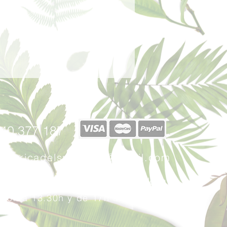
 de fondo, la verdadera esencia del
 emanan una vez evaporadas las
azón.
40 377 187
afabricadelsperfums@gmail.com
u, 17 - 08401 Granollers (Barcelona)
: 10h a 13.30h y
de 17
h a 20:30h.