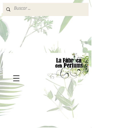
640 377 187
Portes pagados a partir de 80€
lafabricadelsperfums@gmail.com