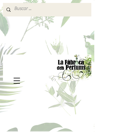
640 377 187
Portes pagados a partir de 80€
lafabricadelsperfums@gmail.com