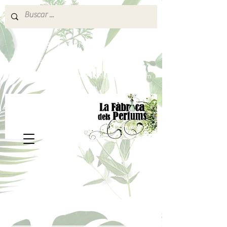
640 377 187
Portes pagados a partir de 80€
lafabricadelsperfums@gmail.com