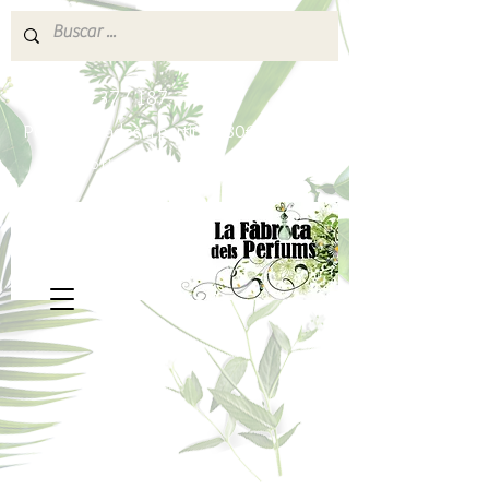
640 377 187
Portes pagados a partir de 80€
lafabricadelsperfums@gmail.com