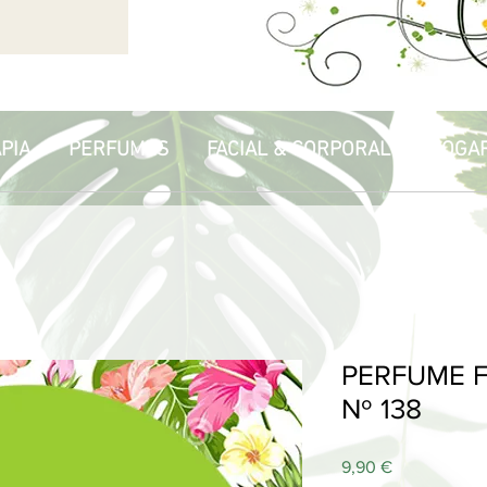
PIA
PERFUMES
FACIAL & CORPORAL
HOGA
PERFUME F
Nº 138
Price
9,90 €