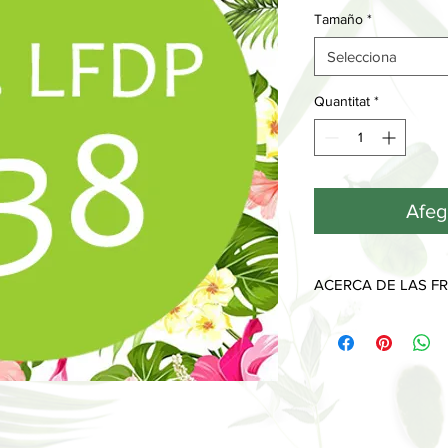
Tamaño
*
Selecciona
Quantitat
*
Afege
ACERCA DE LAS FR
Cada fragancia tiene 
desprenden a lo largo
Las notas de salida, l
que sentimos y olemo
piel y desaparecen al
Las notas de corazón
imprimen y muestran 