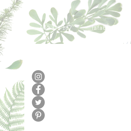
640 377 187
lafabricadel
m