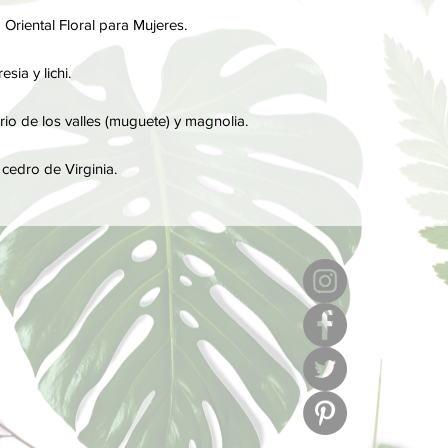
Por último, las notas
a Oriental Floral para Mujeres.
perfume, son las que
notas de salida y cor
sia y lichi.
rio de los valles (muguete) y magnolia.
edro de Virginia.
6
l
C/ Muse