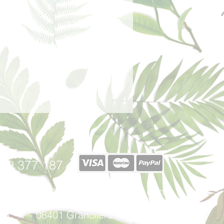
 de fondo, la verdadera esencia del
 emanan una vez evaporadas las
azón.
40 377 187
afabricadelsperfums@gmail.com
u, 17 - 08401 Granollers (Barcelona)