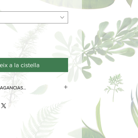
ix a la cistella
AGANCIAS...
tres notas olfativas que se
 de su ciclo de vida.
as más efímeras y volátiles, son las
s desde el primer contacto con la
 poco tiempo.
 perduran durante horas e
la personalidad del perfume.