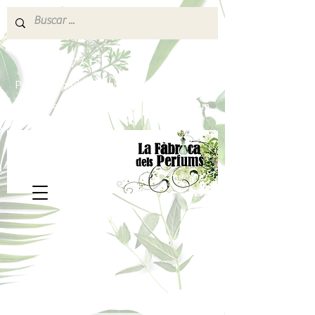
640 377 187
Portes pagados a partir de 80€
lafabricadelsperfums@gmail.com