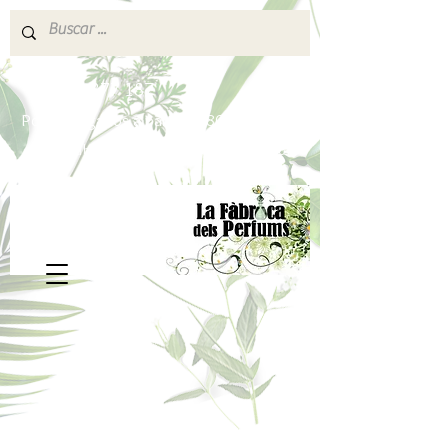
640 377 187
Portes pagados a partir de 80€
lafabricadelsperfums@gmail.com