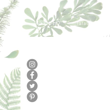
640 377 187
lafabricadel
m