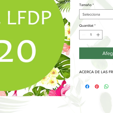
Tamaño
*
Selecciona
Quantitat
*
Afege
ACERCA DE LAS FR
Cada fragancia tiene 
desprenden a lo largo
Las notas de salida, l
que sentimos y olemo
piel y desaparecen al
Las notas de corazón
imprimen y muestran 