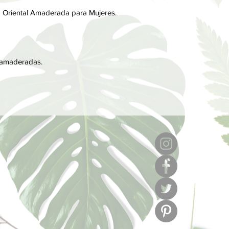
Por último, las notas
iva Oriental Amaderada para Mujeres.
perfume, son las que
notas de salida y cor
 amaderadas.
6
l
C/ Muse