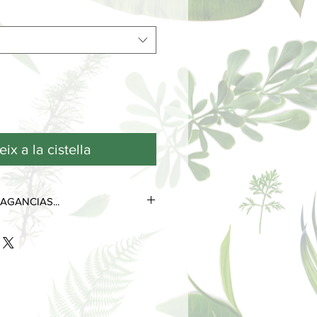
ix a la cistella
AGANCIAS...
tres notas olfativas que se
 de su ciclo de vida.
as más efímeras y volátiles, son las
s desde el primer contacto con la
 poco tiempo.
 perduran durante horas e
la personalidad del perfume.