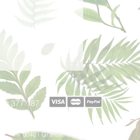
 de fondo, la verdadera esencia del
 emanan una vez evaporadas las
azón.
40 377 187
afabricadelsperfums@gmail.com
u, 17 - 08401 Granollers (Barcelona)