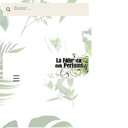
640 377 187
Portes pagados a partir de 80€
lafabricadelsperfums@gmail.com