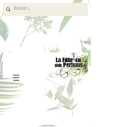
640 377 187
Portes pagados a partir de 80€
lafabricadelsperfums@gmail.com