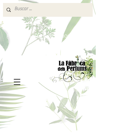
640 377 187
Portes pagados a partir de 80€
lafabricadelsperfums@gmail.com