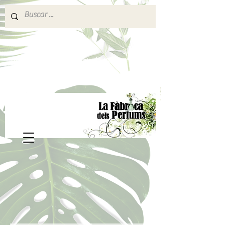
640 377 187
Portes pagados a partir de 80€
lafabricadelsperfums@gmail.com