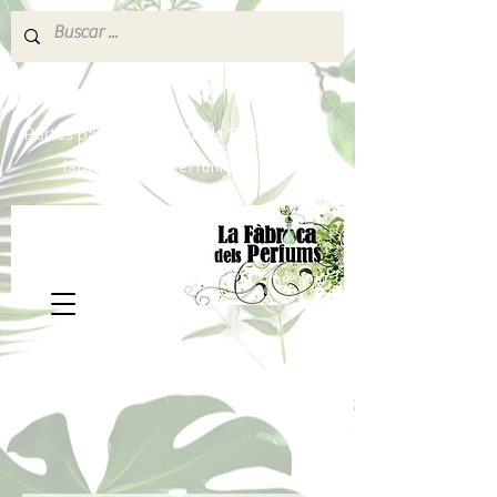
640 377 187
Portes pagados a partir de 80€
lafabricadelsperfums@gmail.com