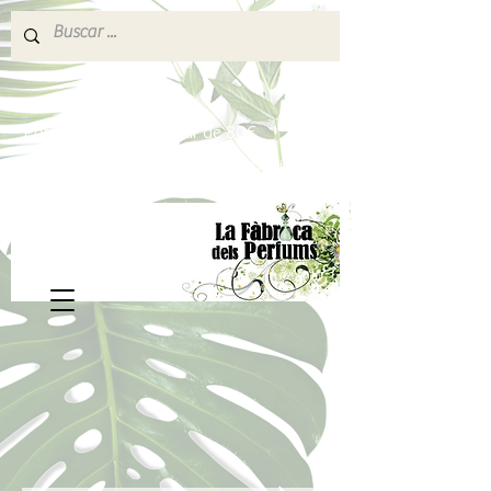
640 377 187
Portes pagados a partir de 80€
lafabricadelsperfums@gmail.com