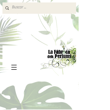
640 377 187
Portes pagados a partir de 80€
lafabricadelsperfums@gmail.com