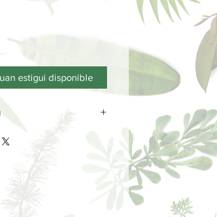
uan estigui disponible
N
SOSTENIBLE
zada, desde el incienso, embalaje o
es y renovables. Respeto del
sidad.
n 2005 por un pequeño grupo de
ban desde 1994 en la fabricación de
 naturales.
icos y sociales están en
onciencia mundial para proyectos