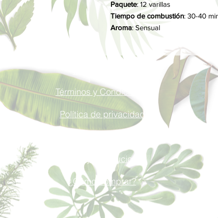
Paquete
: 12 varillas
Tiempo de combustión
: 30-40 mi
Aroma
: Sensual
INFORMACIÓN
Términos y Condiciones
Política de privacidad
Métodos de pago
Envíos y Devoluciones
¿Cómo comprar?