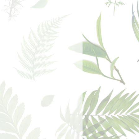
: el ideal de marca se expresa a
n progreso constante en la
d y la perfección. Este motivo
promiso con la materia prima, la
mentación y la integración de
 La interacción con los habitantes y
a capacidad de promover un
 estabilidad social y la protección
inales, ofreciendo auténticos
omo objetivo principal.