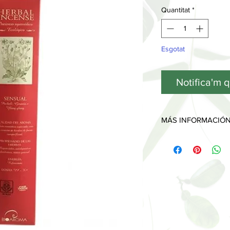
Quantitat
*
Esgotat
Notifica'm q
MÁS INFORMACIÓ
100% DESARROLLO 
La materia prima utili
display, son recicabl
entorno y su biodiver
BIOAROMA se creó e
personas que trabaja
inciensos y productos
Sus principios ecológ
consonancia con la c