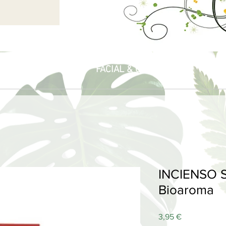
PIA
PERFUMES
FACIAL & CORPORAL
HOGA
INCIENSO S
Bioaroma
Price
3,95 €