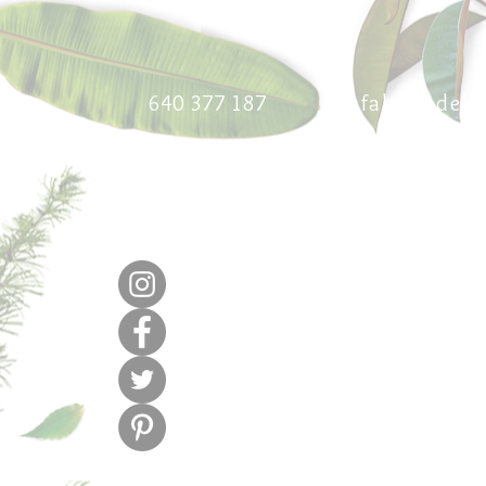
640 377 187
lafabricadel
m