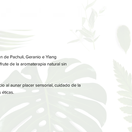
de
sostenibilidad eco
través del trabajo, u
búsqueda de la calida
básico implica un com
investigación, experi
localidades cercanas.
el medio ambiente, l
desarrollo sostenible,
de los consumidores f
ón de Pachuli, Geranio e Ylang
productos naturales c
sfrute de la aromaterapia natural sin
io al aunar placer sensorial, cuidado de la
 éticas.