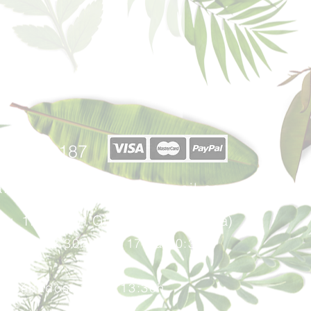
40 377 187
afabricadelsperfums@gmail.com
u, 17 - 08401 Granollers (Barcelona)
: 10h a 13.30h y
de 17
h a 20:30h.
Sábados: 10h a 13:30h.