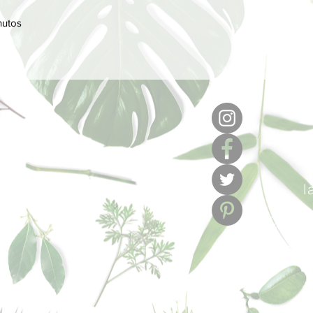
nutos
6
l
C/ Muse
L - V