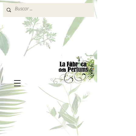
640 377 187
Portes pagados a partir de 80€
lafabricadelsperfums@gmail.com