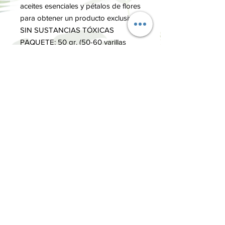
aceites esenciales y pétalos de flores
para obtener un producto exclusivo.
SIN SUSTANCIAS TÓXICAS
PAQUETE: 50 gr. (50-60 varillas
aproximadamente)
TIEMPO COMBUSTIÓN: 30-40
minutos
MÁS INFORMACIÓN
Los inciensos Auroshikha fusionan la
exquisita perfumería francesa y la más
antigua tradición india, que ha sido
transmitida de generación en
INFORMACIÓN
generación como sabiduría milenaria
Términos y Condiciones
Política de privacidad
Métodos de pago