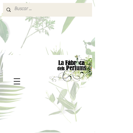
640 377 187
Portes pagados a partir de 80€
lafabricadelsperfums@gmail.com