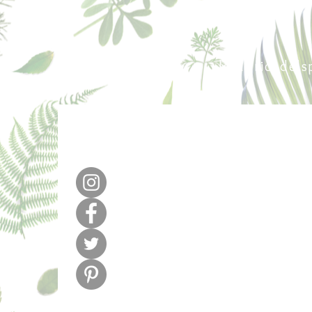
640 377 187
lafabricadel
m