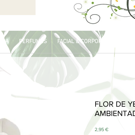
PIA
PERFUMES
FACIAL & CORPORAL
HOGA
FLOR DE Y
AMBIENTA
Price
2,95 €