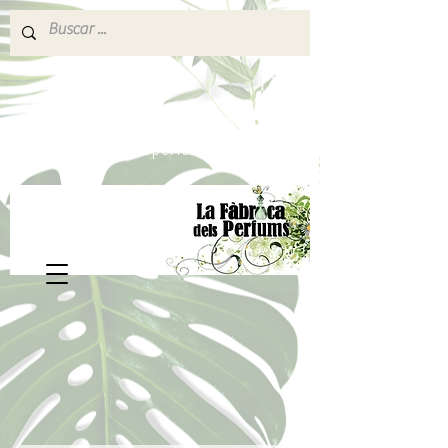
640 377 187
Portes pagados a partir de 80€
lafabricadelsperfums@gmail.com