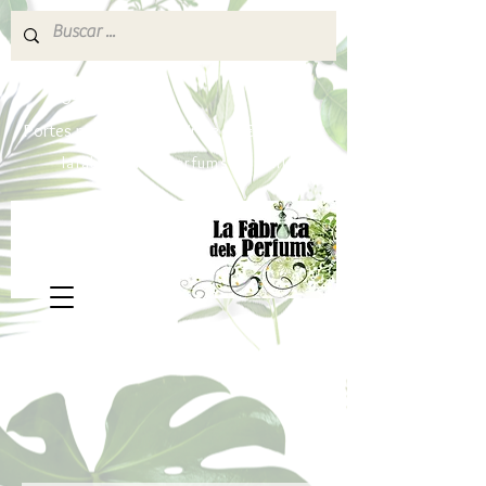
640 377 187
Portes pagados a partir de 80€
lafabricadelsperfums@gmail.com