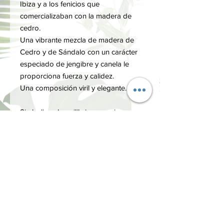
Ibiza y a los fenicios que
comercializaban con la madera de
cedro.
Una vibrante mezcla de madera de
Cedro y de Sándalo con un carácter
especiado de jengibre y canela le
proporciona fuerza y calidez.
Una composición viril y elegante.
Simboliza el equilibrio que reina
entre la fuerza y la calma de los
espesos bosques.
Notas: Basilico - Bergamota - Limón
- Madera de sándalo.
MÁS ACERCA DE: Campos de
Ibiza
Esta firma es una empresa familiar