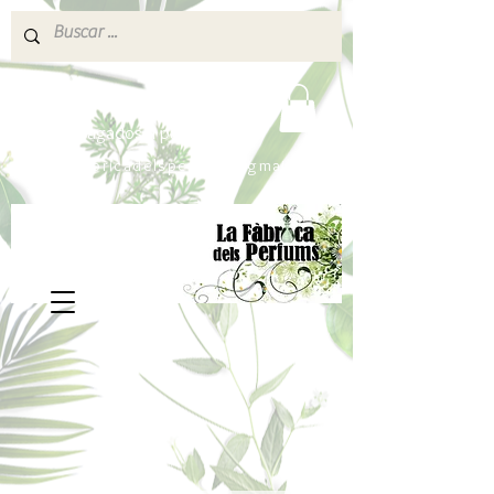
640 377 187
Portes pagados a partir de 80€
lafabricadelsperfums@gmail.com