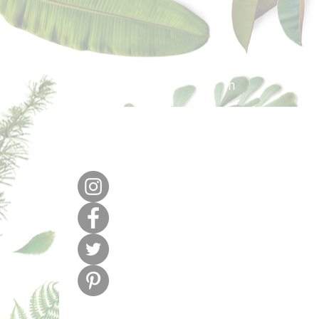
640 377 187
lafabricadel
m