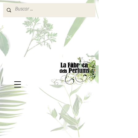
640 377 187
Portes pagados a partir de 80€
lafabricadelsperfums@gmail.com