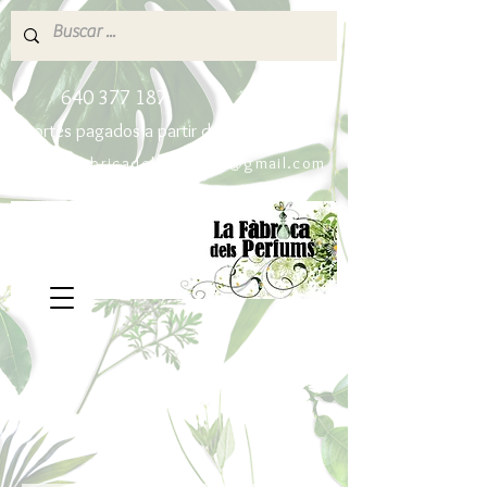
640 377 187
Portes pagados a partir de 80€
lafabricadelsperfums@gmail.com