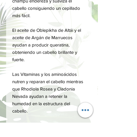
champú endereza y suaviza el
cabello consiguiendo un cepillado
más fácil.
El aceite de Oblepikha de Altái y el
aceite de Argán de Marruecos
ayudan a producir queratina,
obteniendo un cabello brillante y
fuerte.
Las Vitaminas y los aminoácidos
nutren y reparan el cabello mientras
que Rhodiola Rosea y Cladonia
Nevada ayudan a retener la
humedad en la estructura del
cabello.
Después de la primera aplicación de
este champú, el cabello está