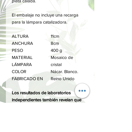
plata calada.
El embalaje no incluye una recarga
para la lámpara catalizadora.
ALTURA
11cm
ANCHURA
8cm
PESO
400 g
MATERIAL
Mosaico de
LÁMPARA
cristal
COLOR
Nácar. Blanco.
FABRICADO EN
Reino Unido
Los resultados de laboratorios
independientes también revelan que
la lámpara de fragancia puede
destruir el 97% del coronavirus en el
aire en 30 minutos