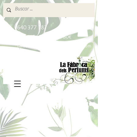
640 377 187
Portes pagados a partir de 80€
lafabricadelsperfums@gmail.com