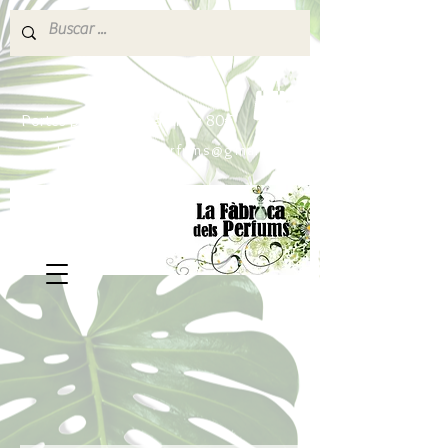
640 377 187
Portes pagados a partir de 80€
lafabricadelsperfums@gmail.com