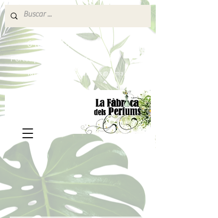
640 377 187
Portes pagados a partir de 80€
lafabricadelsperfums@gmail.com