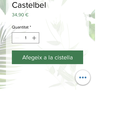
Castelbel
Price
34,90 €
Quantitat
*
Afegeix a la cistella
FORMA DE USO
Cuando lo use por primera vez, retire
el tapón suavemente del envase y
coloque las varillas en él.
Si gira las varillas regularmente, la
INFORMACIÓN