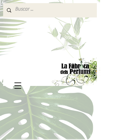
640 377 187
Portes pagados a partir de 80€
lafabricadelsperfums@gmail.com