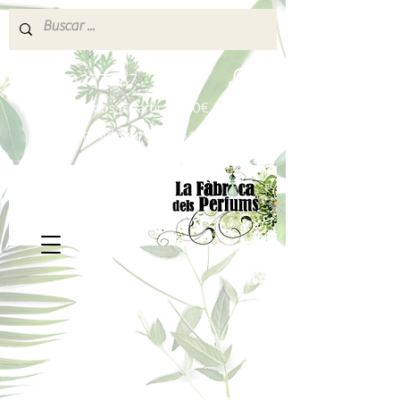
640 377 187
Portes pagados a partir de 80€
lafabricadelsperfums@gmail.com